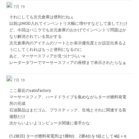
7月 19
それにしても次元倉庫は便利だねぇ
以前はMOD入れてインベントリ大幅に増やすなどして楽してたけ
ど、今回はバニラでも次元倉庫のおかげでインベントリ問題はか
なり解消されている気がする
次元倉庫内のアイテムのソートとか表示優先度とか設定出来るよ
うにしてくれればもっと便利になるのに
あと、マーサースフィアが見つけづらいｗ
レーダータワーでマーサースフィアの座標まで表示されたらなぁ
7月 19
ここ最近のsatisfactory
マーサースフィア、ハードドライブを集めながらターボ燃料発電
所の完成
石油製品はまだゴム、プラスティック、生地とそれに関連する装
備類だけ
次からいよいよコンピュータ関連に着手かな
(1,2枚目) ターボ燃料発電所は1層8台、2層4台を1組として4組＋α