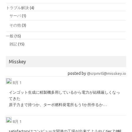
トラブル解決
(4)
サーバ
(1)
その他
(3)
一般
(15)
雑記
(15)
Misskey
posted by
@crpmrtl@misskey.io
8月 1
インゴット生成に精製機多用しているから電力が結構厳しくなっ
てきた
原子力まで持つか、ターボ燃料発電所もう1か所作るか…
8月 1
satisfactoryはコンピュータ関連の工場が出来てようやくtier 7,8解