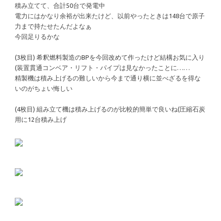
積み立てて、合計50台で発電中
電力にはかなり余裕が出来たけど、以前やったときは148台で原子
力まで持たせたんだよなぁ
今回足りるかな
(3枚目) 希釈燃料製造のBPを今回改めて作ったけど結構お気に入り
(装置貫通コンベア・リフト・パイプは見なかったことに……
精製機は積み上げるの難しいから今まで通り横に並べざるを得な
いのがちょい悔しい
(4枚目) 組み立て機は積み上げるのが比較的簡単で良いね(圧縮石炭
用に12台積み上げ