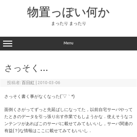
コ
ン
物置っぽい何か
テ
ン
ツ
へ
まったり まったり
ス
キ
ッ
プ
Menu
さっそく…
投稿者:
百日紅
|
2010-03-06
さっそく書く事がなくなった(´▽｀*)
面倒くさがってずっと先延ばしになってた，以前自宅サーバやって
たときのデータを引っ張り出す作業でもしようかな．使えそうなコ
ンテンツがあればこのサーバに載せてみてもいいし，サーバ関連の
有益(？)な情報はここに載せてみてもいいし．