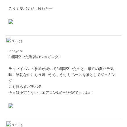
こりゃ夏バテだ、疲れたー
7月 25
​:ohayoo:​
2週間空いた週課のジョギング！
ライブイベント参加が続いて2週間空いたのと、最近の夏バテ気
味、早朝なのにもう暑いから、かなりペースを落としてジョギン
グ
にも拘らずバテバテ
今日は予定もないしエアコン効かせた家で
​:mattari:​
7月 19