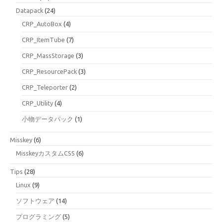
Datapack
(24)
CRP_AutoBox
(4)
CRP_ItemTube
(7)
CRP_MassStorage
(3)
CRP_ResourcePack
(3)
CRP_Teleporter
(2)
CRP_Utility
(4)
小物データパック
(1)
Misskey
(6)
MisskeyカスタムCSS
(6)
Tips
(28)
Linux
(9)
ソフトウェア
(14)
プログラミング
(5)