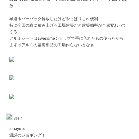
放
早速ホバーパック解放したけどやっぱりこれ便利
特に今回の縦に積み上げる工場建築だと建築効率が全然変わって
くる
アルミシートはawesomeショップで手に入れたもの使ったから、
まずはアルミの基礎部品の工場作らないとなぁ
8月 1
​:ohayoo:​
週課のジョギング！