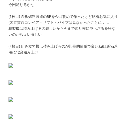
今回足りるかな
(3枚目) 希釈燃料製造のBPを今回改めて作ったけど結構お気に入り
(装置貫通コンベア・リフト・パイプは見なかったことに……
精製機は積み上げるの難しいから今まで通り横に並べざるを得な
いのがちょい悔しい
(4枚目) 組み立て機は積み上げるのが比較的簡単で良いね(圧縮石炭
用に12台積み上げ