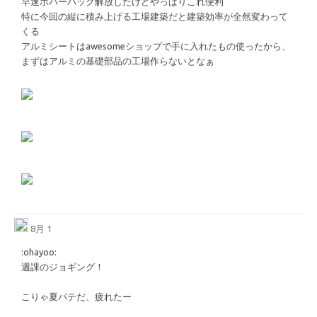
早速ホバーパック解放したけどやっぱりこれ便利
特に今回の縦に積み上げる工場建築だと建築効率が全然変わって
くる
アルミシートはawesomeショップで手に入れたもの使ったから、
まずはアルミの基礎部品の工場作らないとなぁ
8月 1
​:ohayoo:​
週課のジョギング！
こりゃ夏バテだ、疲れたー