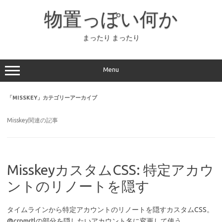
コ
ン
物置っぽい何か
テ
ン
ツ
へ
まったり まったり
ス
キ
ッ
プ
Menu
「
MISSKEY
」カテゴリーアーカイブ
Misskey関連の記事
MisskeyカスタムCSS: 特定アカウ
ントのリノートを隠す
タイムラインから特定アカウントのリノートを隠すカスタムCSS。
@crpmrtlの部分を隠したいアカウント名に変更して使う。