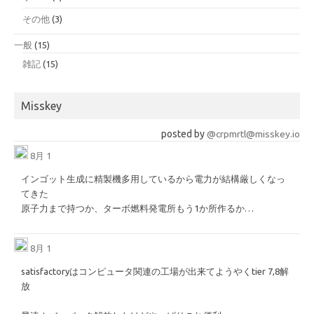
その他
(3)
一般
(15)
雑記
(15)
Misskey
posted by
@crpmrtl@misskey.io
8月 1
インゴット生成に精製機多用しているから電力が結構厳しくなっ
てきた
原子力まで持つか、ターボ燃料発電所もう1か所作るか…
8月 1
satisfactoryはコンピュータ関連の工場が出来てようやくtier 7,8解
放