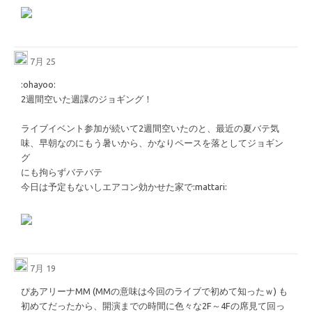
7月 25
​:ohayoo:​
2週間空いた週課のジョギング！
ライブイベント参加が続いて2週間空いたのと、最近の夏バテ気
味、早朝なのにもう暑いから、かなりペースを落としてジョギン
グ
にも拘らずバテバテ
今日は予定もないしエアコン効かせた家で
​:mattari:​
7月 19
ぴあアリーナMM (MMの意味は今回のライブで初めて知ったｗ) も
初めてだったから、開演までの時間に色々な2F～4Fの席見て回っ