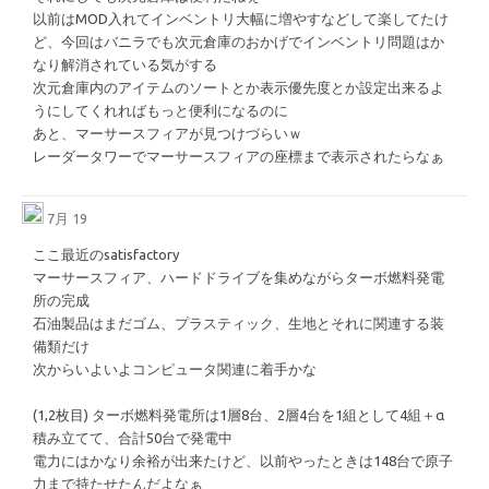
以前はMOD入れてインベントリ大幅に増やすなどして楽してたけ
ど、今回はバニラでも次元倉庫のおかげでインベントリ問題はか
なり解消されている気がする
次元倉庫内のアイテムのソートとか表示優先度とか設定出来るよ
うにしてくれればもっと便利になるのに
あと、マーサースフィアが見つけづらいｗ
レーダータワーでマーサースフィアの座標まで表示されたらなぁ
7月 19
ここ最近のsatisfactory
マーサースフィア、ハードドライブを集めながらターボ燃料発電
所の完成
石油製品はまだゴム、プラスティック、生地とそれに関連する装
備類だけ
次からいよいよコンピュータ関連に着手かな
(1,2枚目) ターボ燃料発電所は1層8台、2層4台を1組として4組＋α
積み立てて、合計50台で発電中
電力にはかなり余裕が出来たけど、以前やったときは148台で原子
力まで持たせたんだよなぁ