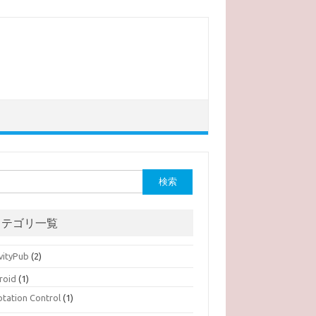
カテゴリ一覧
vityPub
(2)
roid
(1)
otation Control
(1)