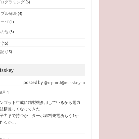
プログラミング
(5)
ラブル解決
(4)
サーバ
(1)
その他
(3)
般
(15)
雑記
(15)
isskey
posted by
@crpmrtl@misskey.io
8月 1
ンゴット生成に精製機多用しているから電力
結構厳しくなってきた
子力まで持つか、ターボ燃料発電所もう1か
作るか…