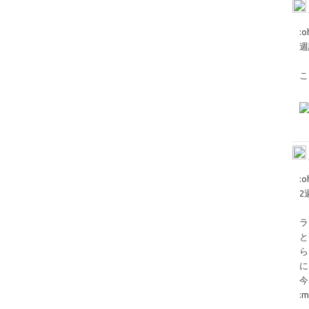
​:
週
こ
​:
2
ラ
と
ら
に
今
:m