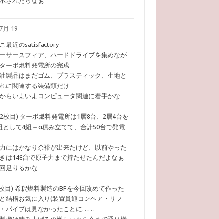
示されたらなぁ
7月 19
こ最近のsatisfactory
ーサースフィア、ハードドライブを集めなが
ターボ燃料発電所の完成
油製品はまだゴム、プラスティック、生地と
れに関連する装備類だけ
からいよいよコンピュータ関連に着手かな
1,2枚目) ターボ燃料発電所は1層8台、2層4台を
組として4組＋α積み立てて、合計50台で発電
力にはかなり余裕が出来たけど、以前やった
きは148台で原子力まで持たせたんだよなぁ
回足りるかな
3枚目) 希釈燃料製造のBPを今回改めて作った
ど結構お気に入り(装置貫通コンベア・リフ
・パイプは見なかったことに……