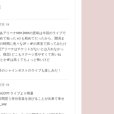
7月 19
あアリーナMM (MMの意味は今回のライブで
めて知ったｗ) も初めてだったから、開演ま
の時間に色々な2F～4Fの席見て回ってみたけ
(アリーナはチケットがないとは入れなかっ
、残念) どこもステージ見やすくて良いね
Fとか4Fは高くてちょっと怖いけど
月のシャインポストのライブも楽しみだ！
7月 19
yGO!!!!! ライブより帰還
日間思う存分音楽を浴びることが出来て幸せ
i_yay:​