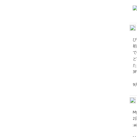
ぴ
初
で
ど
た
3
9
M
2
:a