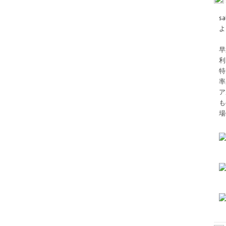
s
よ
早
利
特
率
ア
も
場