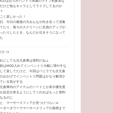
yGOはおろかバンドリ関連のライブ初参加な
だけど他もキャラとしてライブしてるのか
？
ごく楽しかった！
日、今日の最後の方みんなが向き合って演奏
てたり、後ろのスクリーンに全員のアップが
ったりしたとき、なんだか泣きそうになって
た
7月 19
れにしても次元倉庫は便利だねぇ
前はMOD入れてインベントリ大幅に増やすな
して楽してたけど、今回はバニラでも次元倉
のおかげでインベントリ問題はかなり解消さ
ている気がする
元倉庫内のアイテムのソートとか表示優先度
か設定出来るようにしてくれればもっと便利
なるのに
と、マーサースフィアが見つけづらいｗ
ーダータワーでマーサースフィアの座標まで