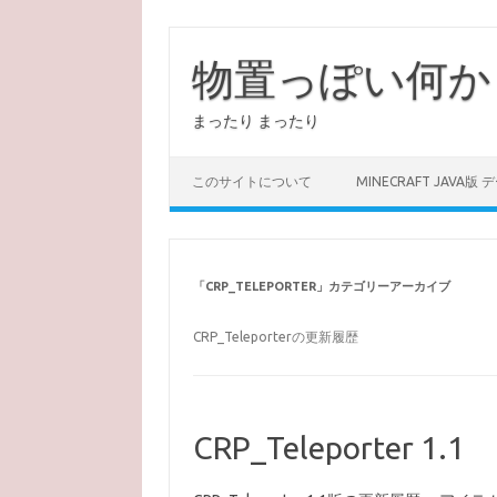
コ
ン
テ
物置っぽい何か
ン
ツ
へ
まったり まったり
ス
キ
ッ
プ
このサイトについて
MINECRAFT JAVA版
「
CRP_TELEPORTER
」カテゴリーアーカイブ
CRP_Teleporterの更新履歴
CRP_Teleporter 1.1