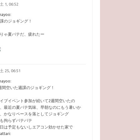
土 1, 06:52
ohayoo:​
課のジョギング！
りゃ夏バテだ、疲れたー
土 25, 06:51
ohayoo:​
週間空いた週課のジョギング！
イブイベント参加が続いて2週間空いたの
、最近の夏バテ気味、早朝なのにもう暑いか
、かなりペースを落としてジョギング
も拘らずバテバテ
日は予定もないしエアコン効かせた家で
attari:​