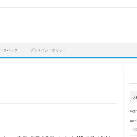
 データパック
プライバシーポリシー
検
索:
Acti
And
R