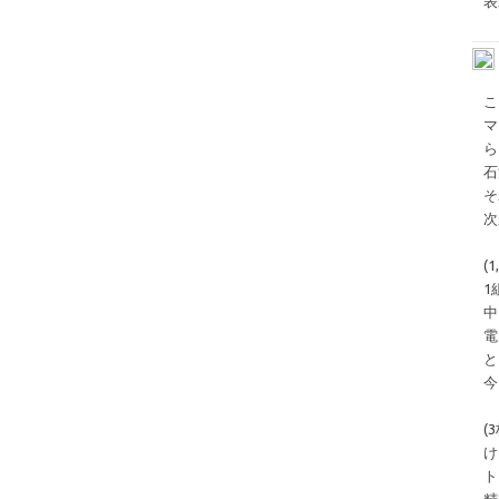
表
こ
マ
ら
石
そ
次
(
1
中
電
と
今
(
け
ト