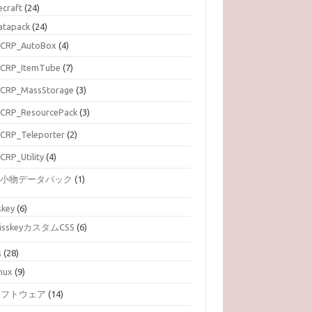
ecraft
(24)
atapack
(24)
CRP_AutoBox
(4)
CRP_ItemTube
(7)
CRP_MassStorage
(3)
CRP_ResourcePack
(3)
CRP_Teleporter
(2)
CRP_Utility
(4)
小物データパック
(1)
skey
(6)
isskeyカスタムCSS
(6)
s
(28)
inux
(9)
ソフトウェア
(14)