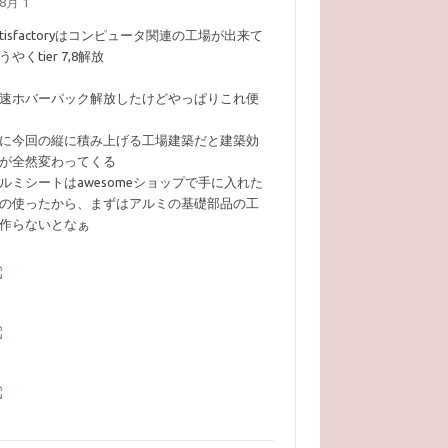
8月 1
atisfactoryはコンピュータ関連の工場が出来て
うやくtier 7,8解放
速ホバーパック解放したけどやっぱりこれ便
に今回の縦に積み上げる工場建築だと建築効
が全然変わってくる
ルミシートはawesomeショップで手に入れた
の使ったから、まずはアルミの基礎部品の工
作らないとなぁ