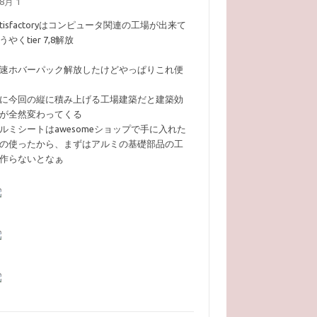
8月 1
atisfactoryはコンピュータ関連の工場が出来て
うやくtier 7,8解放
速ホバーパック解放したけどやっぱりこれ便
に今回の縦に積み上げる工場建築だと建築効
が全然変わってくる
ルミシートはawesomeショップで手に入れた
の使ったから、まずはアルミの基礎部品の工
作らないとなぁ