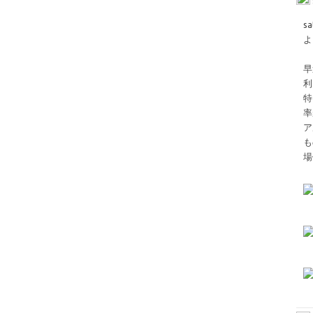
s
よ
早
利
特
率
ア
も
場