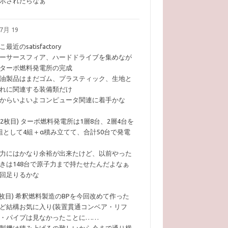
示されたらなぁ
7月 19
こ最近のsatisfactory
ーサースフィア、ハードドライブを集めなが
ターボ燃料発電所の完成
油製品はまだゴム、プラスティック、生地と
れに関連する装備類だけ
からいよいよコンピュータ関連に着手かな
1,2枚目) ターボ燃料発電所は1層8台、2層4台を
組として4組＋α積み立てて、合計50台で発電
力にはかなり余裕が出来たけど、以前やった
きは148台で原子力まで持たせたんだよなぁ
回足りるかな
3枚目) 希釈燃料製造のBPを今回改めて作った
ど結構お気に入り(装置貫通コンベア・リフ
・パイプは見なかったことに……