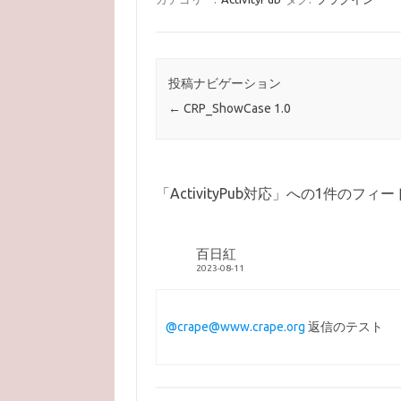
投稿ナビゲーション
←
CRP_ShowCase 1.0
「
ActivityPub対応
」への1件のフィー
百日紅
2023-08-11
@crape@www.crape.org
返信のテスト