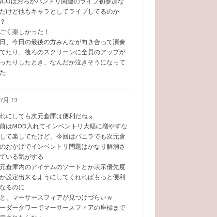
yGOはおろかバンドリ関連のライブ初参加な
だけど他もキャラとしてライブしてるのか
？
ごく楽しかった！
日、今日の最後の方みんなが向き合って演奏
てたり、後ろのスクリーンに全員のアップが
ったりしたとき、なんだか泣きそうになって
た
7月 19
れにしても次元倉庫は便利だねぇ
前はMOD入れてインベントリ大幅に増やすな
して楽してたけど、今回はバニラでも次元倉
のおかげでインベントリ問題はかなり解消さ
ている気がする
元倉庫内のアイテムのソートとか表示優先度
か設定出来るようにしてくれればもっと便利
なるのに
と、マーサースフィアが見つけづらいｗ
ーダータワーでマーサースフィアの座標まで