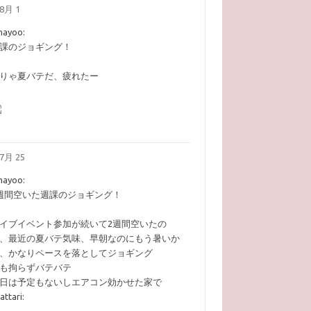
8月 1
ohayoo:​
課のジョギング！
りゃ夏バテだ、疲れたー
7月 25
ohayoo:​
週間空いた週課のジョギング！
イブイベント参加が続いて2週間空いたの
、最近の夏バテ気味、早朝なのにもう暑いか
、かなりペースを落としてジョギング
も拘らずバテバテ
日は予定もないしエアコン効かせた家で
attari:​