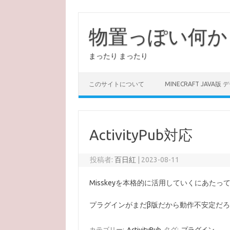
コ
ン
テ
物置っぽい何か
ン
ツ
へ
まったり まったり
ス
キ
ッ
プ
このサイトについて
MINECRAFT JAVA版
ActivityPub対応
投稿者:
百日紅
|
2023-08-11
Misskeyを本格的に活用していくにあたって、この
プラグインがまだβ版だから動作不安定だ
カテゴリー:
ActivityPub
タグ:
プラグイン