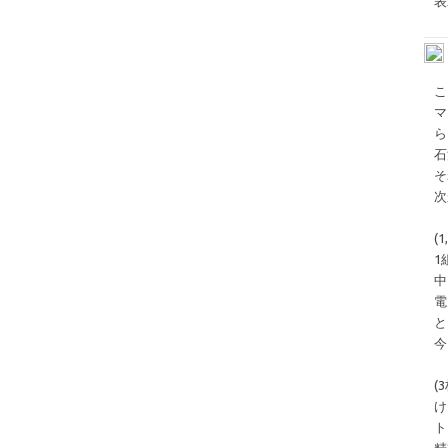
表
こ
マ
ら
石
そ
次
(
1
中
電
と
今
(
け
ト