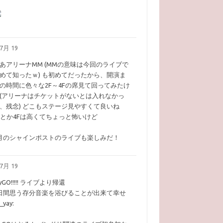
7月 19
あアリーナMM (MMの意味は今回のライブで
めて知ったｗ) も初めてだったから、開演ま
の時間に色々な2F～4Fの席見て回ってみたけ
(アリーナはチケットがないとは入れなかっ
、残念) どこもステージ見やすくて良いね
Fとか4Fは高くてちょっと怖いけど
月のシャインポストのライブも楽しみだ！
7月 19
yGO!!!!! ライブより帰還
日間思う存分音楽を浴びることが出来て幸せ
i_yay:​