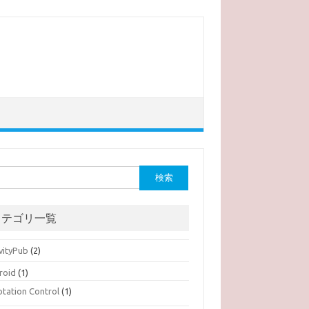
カテゴリ一覧
vityPub
(2)
roid
(1)
otation Control
(1)