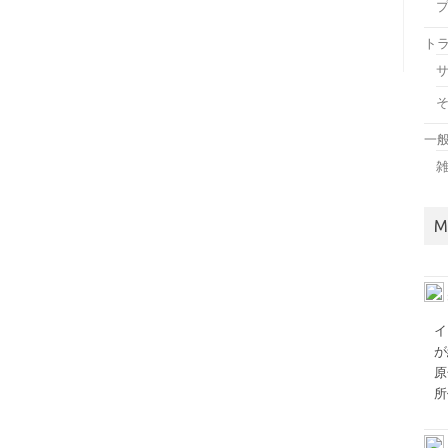
ト
一
M
イ
が
原
所