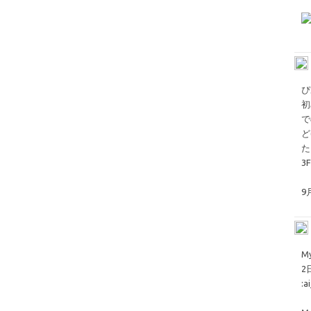
ぴ
初
で
ど
た
3
9
M
2
:a