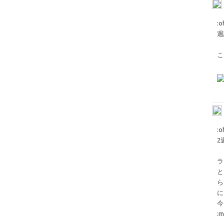
​:
週
こ
​:
2
ラ
と
ら
に
今
:m