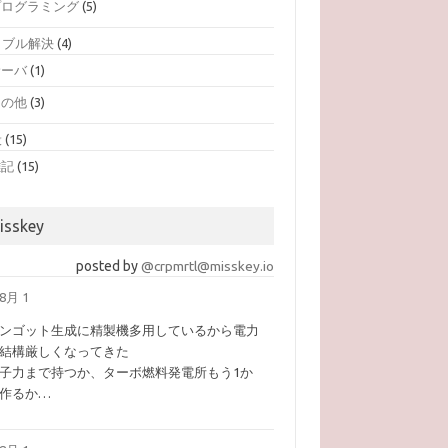
プログラミング
(5)
ラブル解決
(4)
サーバ
(1)
その他
(3)
般
(15)
雑記
(15)
isskey
posted by
@crpmrtl@misskey.io
8月 1
ンゴット生成に精製機多用しているから電力
結構厳しくなってきた
子力まで持つか、ターボ燃料発電所もう1か
作るか…