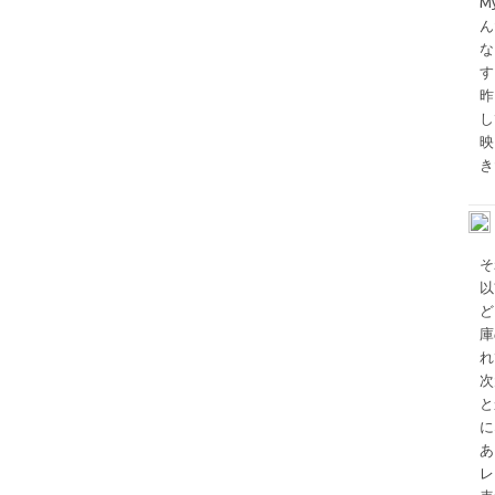
M
ん
な
す
昨
し
映
き
そ
以
ど
庫
れ
次
と
に
あ
レ