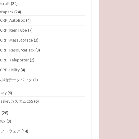
ecraft
(24)
atapack
(24)
CRP_AutoBox
(4)
CRP_ItemTube
(7)
CRP_MassStorage
(3)
CRP_ResourcePack
(3)
CRP_Teleporter
(2)
CRP_Utility
(4)
小物データパック
(1)
skey
(6)
isskeyカスタムCSS
(6)
s
(28)
inux
(9)
ソフトウェア
(14)