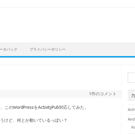
 データパック
プライバシーポリシー
検
索:
1件のコメント
WordPressをActivityPub対応してみた。
Acti
And
ろうけど、何とか動いているっぽい？
R