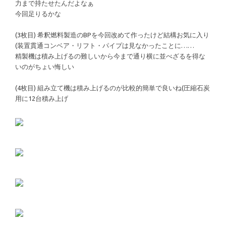
力まで持たせたんだよなぁ
今回足りるかな
(3枚目) 希釈燃料製造のBPを今回改めて作ったけど結構お気に入り
(装置貫通コンベア・リフト・パイプは見なかったことに……
精製機は積み上げるの難しいから今まで通り横に並べざるを得な
いのがちょい悔しい
(4枚目) 組み立て機は積み上げるのが比較的簡単で良いね(圧縮石炭
用に12台積み上げ