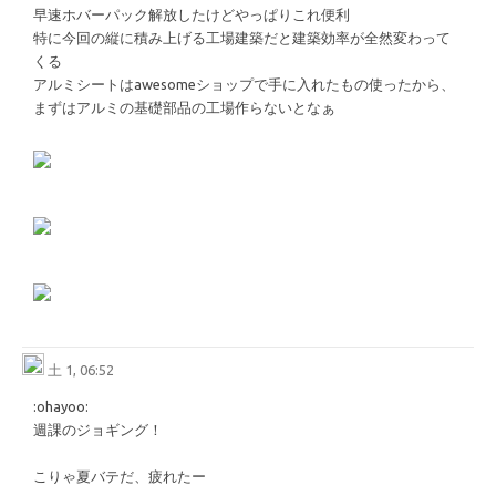
早速ホバーパック解放したけどやっぱりこれ便利
特に今回の縦に積み上げる工場建築だと建築効率が全然変わって
くる
アルミシートはawesomeショップで手に入れたもの使ったから、
まずはアルミの基礎部品の工場作らないとなぁ
土 1, 06:52
​:ohayoo:​
週課のジョギング！
こりゃ夏バテだ、疲れたー