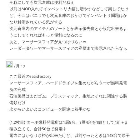
それにしても次元倉庫は便利だねぇ
以前はMOD入れてインベントリ大幅に増やすなどして楽してたけ
ど、今回はバニラでも次元倉庫のおかげでインベントリ問題はか
なり解消されている気がする
次元倉庫内のアイテムのソートとか表示優先度とか設定出来るよ
うにしてくれればもっと便利になるのに
あと、マーサースフィアが見つけづらいｗ
レーダータワーでマーサースフィアの座標まで表示されたらなぁ
7月 19
ここ最近のsatisfactory
マーサースフィア、ハードドライブを集めながらターボ燃料発電
所の完成
石油製品はまだゴム、プラスティック、生地とそれに関連する装
備類だけ
次からいよいよコンピュータ関連に着手かな
(1,2枚目) ターボ燃料発電所は1層8台、2層4台を1組として4組＋α
積み立てて、合計50台で発電中
電力にはかなり余裕が出来たけど、以前やったときは148台で原子