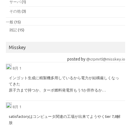
サーバ
(1)
その他
(3)
一般
(15)
雑記
(15)
Misskey
posted by
@crpmrtl@misskey.io
8月 1
インゴット生成に精製機多用しているから電力が結構厳しくなっ
てきた
原子力まで持つか、ターボ燃料発電所もう1か所作るか…
8月 1
satisfactoryはコンピュータ関連の工場が出来てようやくtier 7,8解
放