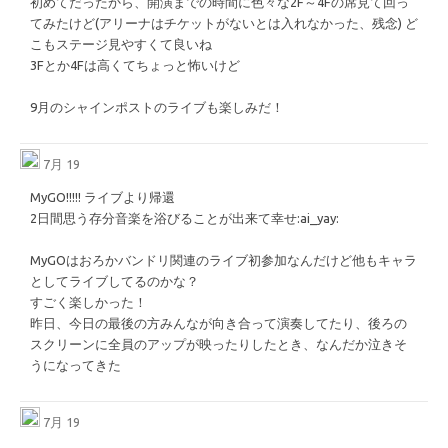
初めてだったから、開演までの時間に色々な2F～4Fの席見て回っ
てみたけど(アリーナはチケットがないとは入れなかった、残念) ど
こもステージ見やすくて良いね
3Fとか4Fは高くてちょっと怖いけど
9月のシャインポストのライブも楽しみだ！
7月 19
MyGO!!!!! ライブより帰還
2日間思う存分音楽を浴びることが出来て幸せ
​:ai_yay:​
MyGOはおろかバンドリ関連のライブ初参加なんだけど他もキャラ
としてライブしてるのかな？
すごく楽しかった！
昨日、今日の最後の方みんなが向き合って演奏してたり、後ろの
スクリーンに全員のアップが映ったりしたとき、なんだか泣きそ
うになってきた
7月 19