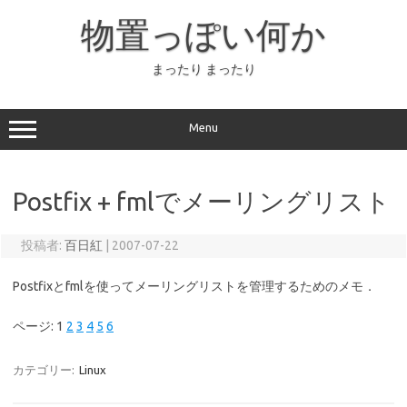
コ
ン
物置っぽい何か
テ
ン
ツ
へ
まったり まったり
ス
キ
ッ
プ
Menu
Postfix + fmlでメーリングリスト
投稿者:
百日紅
|
2007-07-22
Postfixとfmlを使ってメーリングリストを管理するためのメモ．
ページ:
1
2
3
4
5
6
カテゴリー:
Linux