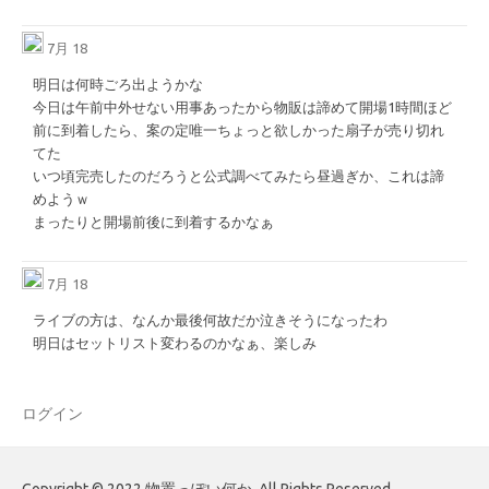
7月 18
明日は何時ごろ出ようかな
今日は午前中外せない用事あったから物販は諦めて開場1時間ほど
前に到着したら、案の定唯一ちょっと欲しかった扇子が売り切れ
てた
いつ頃完売したのだろうと公式調べてみたら昼過ぎか、これは諦
めようｗ
まったりと開場前後に到着するかなぁ
7月 18
ライブの方は、なんか最後何故だか泣きそうになったわ
明日はセットリスト変わるのかなぁ、楽しみ
ログイン
Copyright © 2022 物置っぽい何か. All Rights Reserved