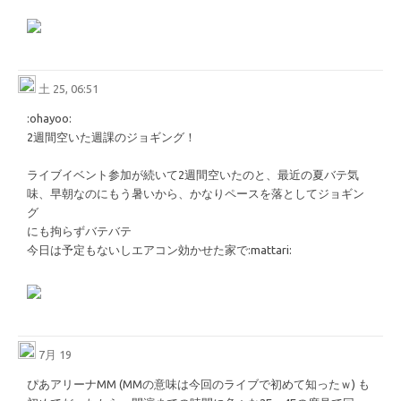
土 25, 06:51
​:ohayoo:​
2週間空いた週課のジョギング！
ライブイベント参加が続いて2週間空いたのと、最近の夏バテ気
味、早朝なのにもう暑いから、かなりペースを落としてジョギン
グ
にも拘らずバテバテ
今日は予定もないしエアコン効かせた家で
​:mattari:​
7月 19
ぴあアリーナMM (MMの意味は今回のライブで初めて知ったｗ) も