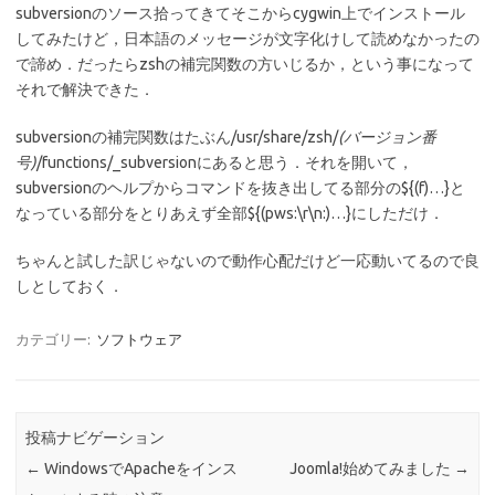
subversionのソース拾ってきてそこからcygwin上でインストール
してみたけど，日本語のメッセージが文字化けして読めなかったの
で諦め．だったらzshの補完関数の方いじるか，という事になって
それで解決できた．
subversionの補完関数はたぶん
/usr/share/zsh/
(バージョン番
号)
/functions/_subversion
にあると思う．それを開いて，
subversionのヘルプからコマンドを抜き出してる部分の
${(f)…}
と
なっている部分をとりあえず全部
${(pws:\r\n:)…}
にしただけ．
ちゃんと試した訳じゃないので動作心配だけど一応動いてるので良
しとしておく．
カテゴリー:
ソフトウェア
投稿ナビゲーション
←
WindowsでApacheをインス
Joomla!始めてみました
→