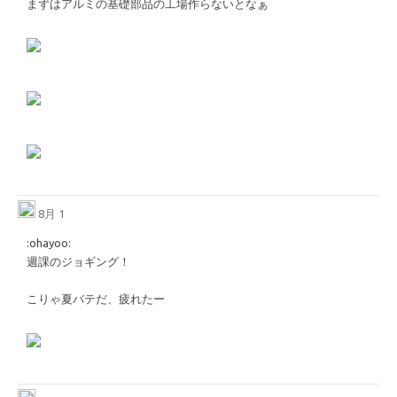
まずはアルミの基礎部品の工場作らないとなぁ
8月 1
​:ohayoo:​
週課のジョギング！
こりゃ夏バテだ、疲れたー