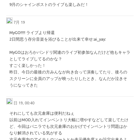
9月のシャインポストのライブも楽しみだ！
7月 19
MyGO!!!!! ライブより帰還
2日間思う存分音楽を浴びることが出来て幸せ
​:ai_yay:​
MyGOはおろかバンドリ関連のライブ初参加なんだけど他もキャラ
としてライブしてるのかな？
すごく楽しかった！
昨日、今日の最後の方みんなが向き合って演奏してたり、後ろの
スクリーンに全員のアップが映ったりしたとき、なんだか泣きそ
うになってきた
日 19, 00:40
それにしても次元倉庫は便利だねぇ
以前はMOD入れてインベントリ大幅に増やすなどして楽してたけ
ど、今回はバニラでも次元倉庫のおかげでインベントリ問題はか
なり解消されている気がする
次元倉庫内のアイテムのソートとか表示優先度とか設定出来るよ