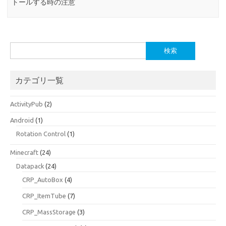
トールする時の注意
検
索:
カテゴリ一覧
ActivityPub
(2)
Android
(1)
Rotation Control
(1)
Minecraft
(24)
Datapack
(24)
CRP_AutoBox
(4)
CRP_ItemTube
(7)
CRP_MassStorage
(3)