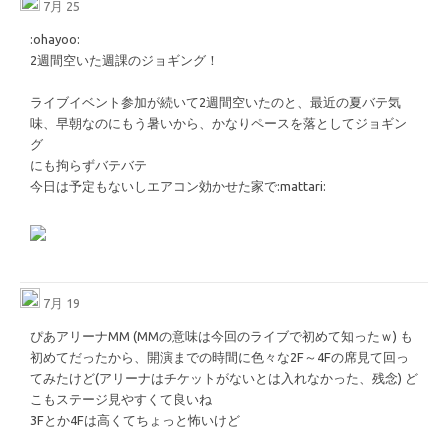
7月 25
​:ohayoo:​
2週間空いた週課のジョギング！
ライブイベント参加が続いて2週間空いたのと、最近の夏バテ気
味、早朝なのにもう暑いから、かなりペースを落としてジョギン
グ
にも拘らずバテバテ
今日は予定もないしエアコン効かせた家で
​:mattari:​
7月 19
ぴあアリーナMM (MMの意味は今回のライブで初めて知ったｗ) も
初めてだったから、開演までの時間に色々な2F～4Fの席見て回っ
てみたけど(アリーナはチケットがないとは入れなかった、残念) ど
こもステージ見やすくて良いね
3Fとか4Fは高くてちょっと怖いけど