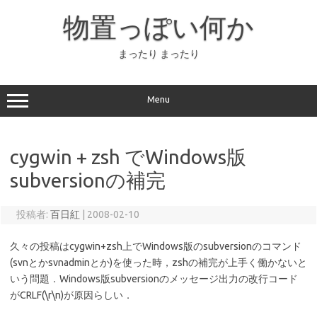
コ
ン
物置っぽい何か
テ
ン
ツ
へ
まったり まったり
ス
キ
ッ
プ
Menu
cygwin + zsh でWindows版
subversionの補完
投稿者:
百日紅
|
2008-02-10
久々の投稿はcygwin+zsh上でWindows版のsubversionのコマンド
(svnとかsvnadminとか)を使った時，zshの補完が上手く働かないと
いう問題．Windows版subversionのメッセージ出力の改行コード
がCRLF(\r\n)が原因らしい．