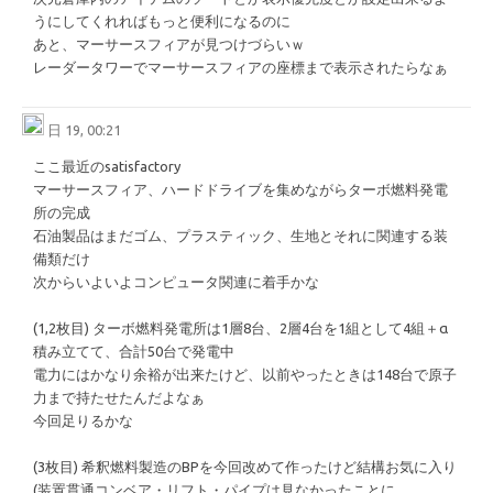
うにしてくれればもっと便利になるのに
あと、マーサースフィアが見つけづらいｗ
レーダータワーでマーサースフィアの座標まで表示されたらなぁ
日 19, 00:21
ここ最近のsatisfactory
マーサースフィア、ハードドライブを集めながらターボ燃料発電
所の完成
石油製品はまだゴム、プラスティック、生地とそれに関連する装
備類だけ
次からいよいよコンピュータ関連に着手かな
(1,2枚目) ターボ燃料発電所は1層8台、2層4台を1組として4組＋α
積み立てて、合計50台で発電中
電力にはかなり余裕が出来たけど、以前やったときは148台で原子
力まで持たせたんだよなぁ
今回足りるかな
(3枚目) 希釈燃料製造のBPを今回改めて作ったけど結構お気に入り
(装置貫通コンベア・リフト・パイプは見なかったことに……