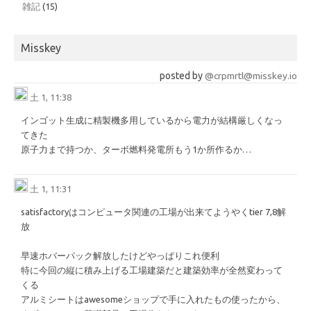
雑記
(15)
Misskey
posted by
@crpmrtl@misskey.io
土 1, 11:38
インゴット生成に精製機多用しているから電力が結構厳しくなっ
てきた
原子力まで持つか、ターボ燃料発電所もう1か所作るか…
土 1, 11:31
satisfactoryはコンピュータ関連の工場が出来てようやくtier 7,8解
放
早速ホバーパック解放したけどやっぱりこれ便利
特に今回の縦に積み上げる工場建築だと建築効率が全然変わって
くる
アルミシートはawesomeショップで手に入れたもの使ったから、