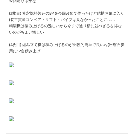
今回足りるかな
(3枚目) 希釈燃料製造のBPを今回改めて作ったけど結構お気に入り
(装置貫通コンベア・リフト・パイプは見なかったことに……
精製機は積み上げるの難しいから今まで通り横に並べざるを得な
いのがちょい悔しい
(4枚目) 組み立て機は積み上げるのが比較的簡単で良いね(圧縮石炭
用に12台積み上げ