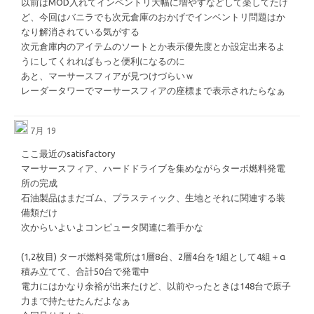
以前はMOD入れてインベントリ大幅に増やすなどして楽してたけ
ど、今回はバニラでも次元倉庫のおかげでインベントリ問題はか
なり解消されている気がする
次元倉庫内のアイテムのソートとか表示優先度とか設定出来るよ
うにしてくれればもっと便利になるのに
あと、マーサースフィアが見つけづらいｗ
レーダータワーでマーサースフィアの座標まで表示されたらなぁ
7月 19
ここ最近のsatisfactory
マーサースフィア、ハードドライブを集めながらターボ燃料発電
所の完成
石油製品はまだゴム、プラスティック、生地とそれに関連する装
備類だけ
次からいよいよコンピュータ関連に着手かな
(1,2枚目) ターボ燃料発電所は1層8台、2層4台を1組として4組＋α
積み立てて、合計50台で発電中
電力にはかなり余裕が出来たけど、以前やったときは148台で原子
力まで持たせたんだよなぁ