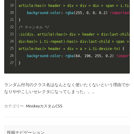
article:has(> header > div > div > div > span > i.ti-m
background-color
:
rgba
(
255
,
 0
,
 0
,
 0.2
)
!important
;
}
/* チャンネル */
:is(div, article):has(> div > header > div:last-child >
div:has(> i.ti-repeat):has(> div:last-child > span > i.
article:has(> header + div > a > i.ti-device-tv)
{
background-color
:
rgba
(
64
,
 196
,
 255
,
 0.2
)
!importa
}
ランダム付与のクラス名はなんとなく使いたくないという理由でか
なりややこしいセレクタになってしまった。。。
カテゴリー:
MisskeyカスタムCSS
投稿ナビゲーション