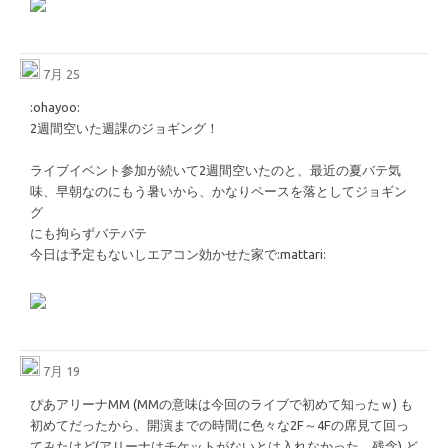
7月 25
​:ohayoo:​
2週間空いた週課のジョギング！
ライブイベント参加が続いて2週間空いたのと、最近の夏バテ気
味、早朝なのにもう暑いから、かなりペースを落としてジョギン
グ
にも拘らずバテバテ
今日は予定もないしエアコン効かせた家で
​:mattari:​
7月 19
ぴあアリーナMM (MMの意味は今回のライブで初めて知ったｗ) も
初めてだったから、開演までの時間に色々な2F～4Fの席見て回っ
てみたけど(アリーナはチケットがないとは入れなかった、残念) ど