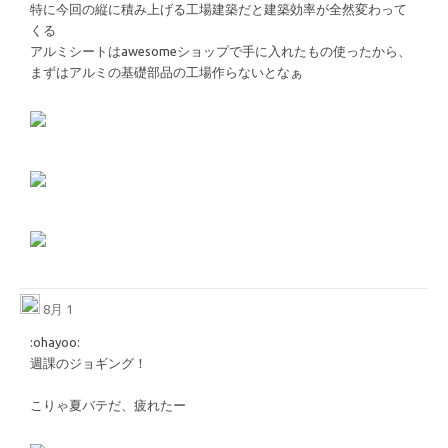
特に今回の縦に積み上げる工場建築だと建築効率が全然変わって
くる
アルミシートはawesomeショップで手に入れたもの使ったから、
まずはアルミの基礎部品の工場作らないとなぁ
8月 1
​:ohayoo:​
週課のジョギング！
こりゃ夏バテだ、疲れたー