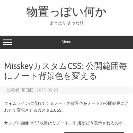
コ
ン
物置っぽい何か
テ
ン
ツ
へ
まったり まったり
ス
キ
ッ
プ
Menu
MisskeyカスタムCSS: 公開範囲毎
にノート背景色を変える
投稿者:
百日紅
|
2023-09-23
タイムラインに流れてくるノートの背景色をノートの公開範囲に合
わせて変化させるカスタムCSS。
サンプル画像 ※2,3枚目はリノート、引用がどう表示されるのか