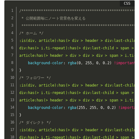
/******************************************************
 * 公開範囲毎にノート背景色を変える

 *****************************************************
/* ホーム */
:is(div, article):has(> div > header > div:last-child >
div:has(> i.ti-repeat):has(> div:last-child > span > i.
article:has(> header > div > div > div > span > i.ti-h
background-color
:
rgba
(
0
,
 255
,
 0
,
 0.2
)
!important
;
}
/* フォロワー */
:is(div, article):has(> div > header > div:last-child >
div:has(> i.ti-repeat):has(> div:last-child > span > i.
article:has(> header > div > div > div > span > i.ti-l
background-color
:
rgba
(
255
,
 255
,
 0
,
 0.2
)
!importan
}
/* ダイレクト */
:is(div, article):has(> div > header > div:last-child >
div:has(> i.ti-repeat):has(> div:last-child > span > i.