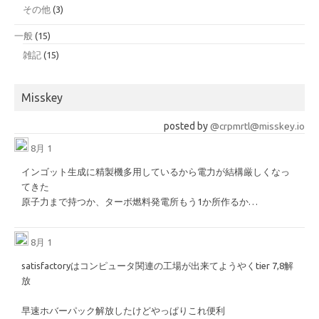
その他
(3)
一般
(15)
雑記
(15)
Misskey
posted by
@crpmrtl@misskey.io
8月 1
インゴット生成に精製機多用しているから電力が結構厳しくなっ
てきた
原子力まで持つか、ターボ燃料発電所もう1か所作るか…
8月 1
satisfactoryはコンピュータ関連の工場が出来てようやくtier 7,8解
放
早速ホバーパック解放したけどやっぱりこれ便利