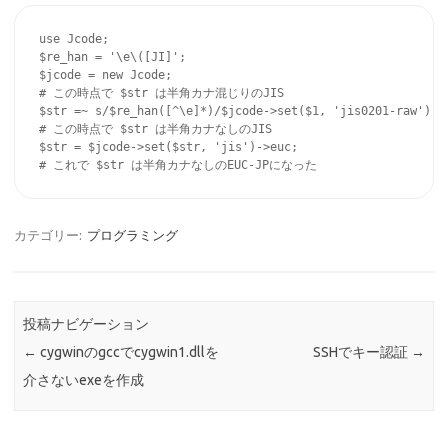
use Jcode;

$re_han = '\e\([JI]';

$jcode = new Jcode;

# この時点で $str は半角カナ混じりのJIS

$str =~ s/$re_han([^\e]*)/$jcode->set($1, 'jis0201-raw')->h
# この時点で $str は半角カナなしのJIS

$str = $jcode->set($str, 'jis')->euc;

# これで $str は半角カナなしのEUC-JPになった
カテゴリー:
プログラミング
投稿ナビゲーション
←
cygwinのgccでcygwin1.dllを
SSHでキー認証
→
介さないexeを作成