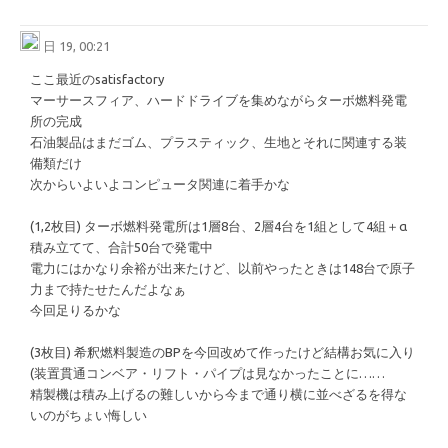
日 19, 00:21
ここ最近のsatisfactory
マーサースフィア、ハードドライブを集めながらターボ燃料発電
所の完成
石油製品はまだゴム、プラスティック、生地とそれに関連する装
備類だけ
次からいよいよコンピュータ関連に着手かな
(1,2枚目) ターボ燃料発電所は1層8台、2層4台を1組として4組＋α
積み立てて、合計50台で発電中
電力にはかなり余裕が出来たけど、以前やったときは148台で原子
力まで持たせたんだよなぁ
今回足りるかな
(3枚目) 希釈燃料製造のBPを今回改めて作ったけど結構お気に入り
(装置貫通コンベア・リフト・パイプは見なかったことに……
精製機は積み上げるの難しいから今まで通り横に並べざるを得な
いのがちょい悔しい