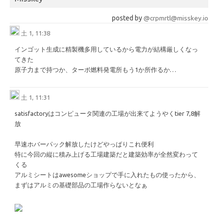
posted by
@crpmrtl@misskey.io
土 1, 11:38
インゴット生成に精製機多用しているから電力が結構厳しくなっ
てきた
原子力まで持つか、ターボ燃料発電所もう1か所作るか…
土 1, 11:31
satisfactoryはコンピュータ関連の工場が出来てようやくtier 7,8解
放
早速ホバーパック解放したけどやっぱりこれ便利
特に今回の縦に積み上げる工場建築だと建築効率が全然変わって
くる
アルミシートはawesomeショップで手に入れたもの使ったから、
まずはアルミの基礎部品の工場作らないとなぁ