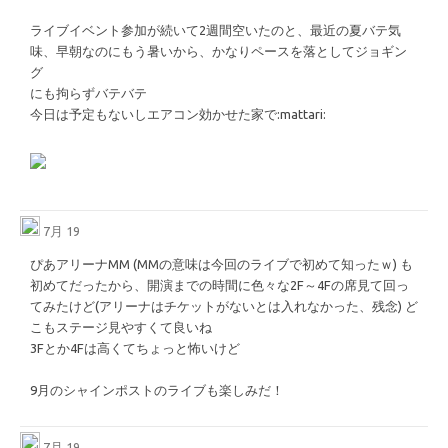
ライブイベント参加が続いて2週間空いたのと、最近の夏バテ気
味、早朝なのにもう暑いから、かなりペースを落としてジョギン
グ
にも拘らずバテバテ
今日は予定もないしエアコン効かせた家で
​:mattari:​
7月 19
ぴあアリーナMM (MMの意味は今回のライブで初めて知ったｗ) も
初めてだったから、開演までの時間に色々な2F～4Fの席見て回っ
てみたけど(アリーナはチケットがないとは入れなかった、残念) ど
こもステージ見やすくて良いね
3Fとか4Fは高くてちょっと怖いけど
9月のシャインポストのライブも楽しみだ！
7月 19