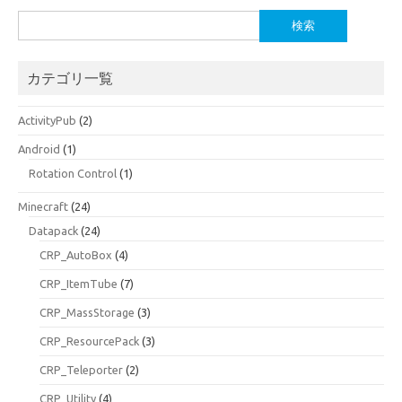
検
索:
カテゴリ一覧
ActivityPub
(2)
Android
(1)
Rotation Control
(1)
Minecraft
(24)
Datapack
(24)
CRP_AutoBox
(4)
CRP_ItemTube
(7)
CRP_MassStorage
(3)
CRP_ResourcePack
(3)
CRP_Teleporter
(2)
CRP_Utility
(4)