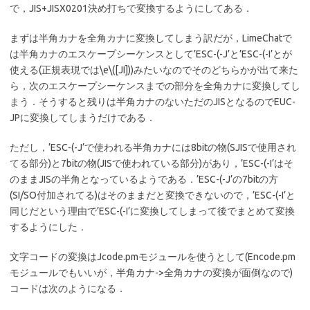
で，JIS+JISX0201決め打ちで変換するようにしてある．
まずは半角カナを全角カナに変換してしまう訳だが，LimeChatで
は半角カナのエスケープシーケンスとして’ESC-(-J’と’ESC-(-I’とが
使える(正規表現では
\e\([JI])
)みたいなのでそのどちらかが出て来た
ら，次のエスケープシーケンスまでの部分を全角カナに変換してし
まう．そうすると残りは半角カナのないただのJISとなるのでEUC-
JPに変換してしまうだけである．
ただし，’ESC-(-J’で使われる半角カナには8bitの物(SJISで使用され
てる部分)と7bitの物(JISで使われている部分)があり，’ESC-(-I’はそ
のままJISの半角となっているようである．’ESC-(-J’の7bitの方
(SI/SO付加されてる)はそのままだと変換できないので，’ESC-(-I’と
同じだという理由で’ESC-(-I’に変換してしまって後でまとめて変換
するようにした．
文字コードの変換はJcode.pmモジュールを使うとして(Encode.pm
モジュールでもいいが，半角カナ->全角カナの変換が面倒なので)
コードは次のようになる．