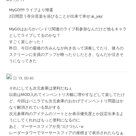
MyGO!!!!! ライブより帰還
2日間思う存分音楽を浴びることが出来て幸せ
​:ai_yay:​
MyGOはおろかバンドリ関連のライブ初参加なんだけど他もキャラ
としてライブしてるのかな？
すごく楽しかった！
昨日、今日の最後の方みんなが向き合って演奏してたり、後ろの
スクリーンに全員のアップが映ったりしたとき、なんだか泣きそ
うになってきた
日 19, 00:40
それにしても次元倉庫は便利だねぇ
以前はMOD入れてインベントリ大幅に増やすなどして楽してたけ
ど、今回はバニラでも次元倉庫のおかげでインベントリ問題はか
なり解消されている気がする
次元倉庫内のアイテムのソートとか表示優先度とか設定出来るよ
うにしてくれればもっと便利になるのに
あと、マーサースフィアが見つけづらいｗ
レーダータワーでマーサースフィアの座標まで表示されたらなぁ