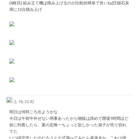
(4枚目) 組み立て機は積み上げるのが比較的簡単で良いね(圧縮石炭
用に12台積み上げ
土 18, 22:42
明日は何時ごろ出ようかな
今日は午前中外せない用事あったから物販は諦めて開場1時間ほど
前に到着したら、案の定唯一ちょっと欲しかった扇子が売り切れ
てた
いつ頃完売したのだろうと公式調べてみたら昼過ぎか、これは諦