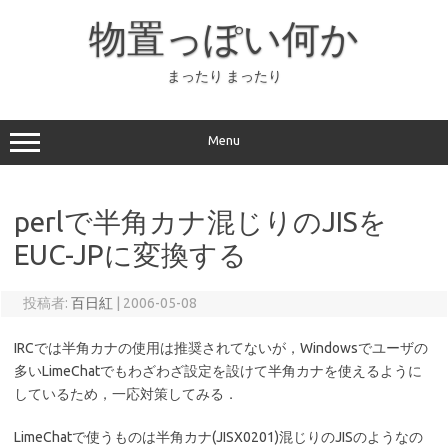
コ
ン
物置っぽい何か
テ
ン
ツ
へ
まったり まったり
ス
キ
ッ
プ
Menu
perlで半角カナ混じりのJISを
EUC-JPに変換する
投稿者:
百日紅
|
2006-05-08
IRCでは半角カナの使用は推奨されてないが，Windowsでユーザの
多いLimeChatでもわざわざ設定を設けて半角カナを使えるように
しているため，一応対策してみる．
LimeChatで使うものは半角カナ(JISX0201)混じりのJISのようなの