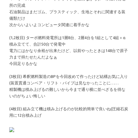
所の完成
石油製品はまだゴム、プラスティック、生地とそれに関連する装
備類だけ
次からいよいよコンピュータ関連に着手かな
(1,2枚目) ターボ燃料発電所は1層8台、2層4台を1組として4組＋α
積み立てて、合計50台で発電中
電力にはかなり余裕が出来たけど、以前やったときは148台で原子
力まで持たせたんだよなぁ
今回足りるかな
(3枚目) 希釈燃料製造のBPを今回改めて作ったけど結構お気に入り
(装置貫通コンベア・リフト・パイプは見なかったことに……
精製機は積み上げるの難しいから今まで通り横に並べざるを得な
いのがちょい悔しい
(4枚目) 組み立て機は積み上げるのが比較的簡単で良いね(圧縮石炭
用に12台積み上げ