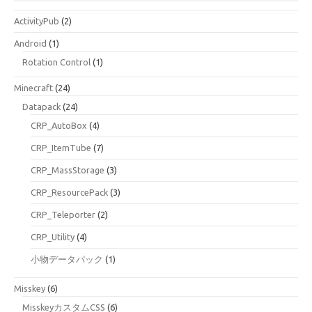
ActivityPub
(2)
Android
(1)
Rotation Control
(1)
Minecraft
(24)
Datapack
(24)
CRP_AutoBox
(4)
CRP_ItemTube
(7)
CRP_MassStorage
(3)
CRP_ResourcePack
(3)
CRP_Teleporter
(2)
CRP_Utility
(4)
小物データパック
(1)
Misskey
(6)
MisskeyカスタムCSS
(6)