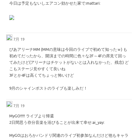
今日は予定もないしエアコン効かせた家で
​:mattari:​
7月 19
ぴあアリーナMM (MMの意味は今回のライブで初めて知ったｗ) も
初めてだったから、開演までの時間に色々な2F～4Fの席見て回っ
てみたけど(アリーナはチケットがないとは入れなかった、残念) ど
こもステージ見やすくて良いね
3Fとか4Fは高くてちょっと怖いけど
9月のシャインポストのライブも楽しみだ！
7月 19
MyGO!!!!! ライブより帰還
2日間思う存分音楽を浴びることが出来て幸せ
​:ai_yay:​
MyGOはおろかバンドリ関連のライブ初参加なんだけど他もキャラ