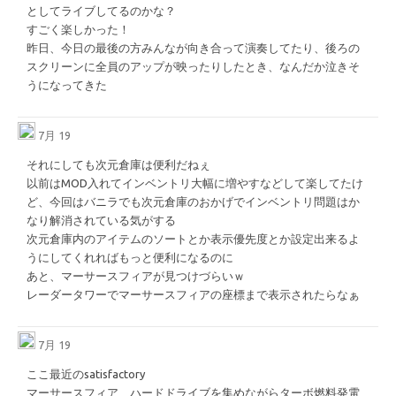
としてライブしてるのかな？
すごく楽しかった！
昨日、今日の最後の方みんなが向き合って演奏してたり、後ろの
スクリーンに全員のアップが映ったりしたとき、なんだか泣きそ
うになってきた
7月 19
それにしても次元倉庫は便利だねぇ
以前はMOD入れてインベントリ大幅に増やすなどして楽してたけ
ど、今回はバニラでも次元倉庫のおかげでインベントリ問題はか
なり解消されている気がする
次元倉庫内のアイテムのソートとか表示優先度とか設定出来るよ
うにしてくれればもっと便利になるのに
あと、マーサースフィアが見つけづらいｗ
レーダータワーでマーサースフィアの座標まで表示されたらなぁ
7月 19
ここ最近のsatisfactory
マーサースフィア、ハードドライブを集めながらターボ燃料発電