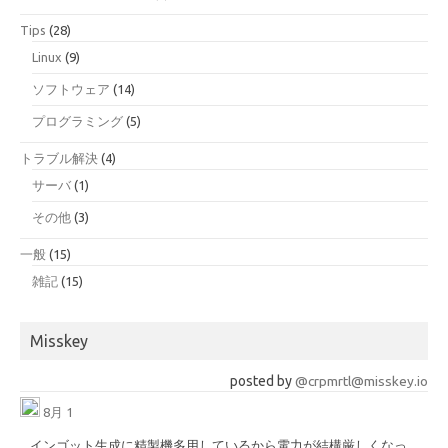
Tips
(28)
Linux
(9)
ソフトウェア
(14)
プログラミング
(5)
トラブル解決
(4)
サーバ
(1)
その他
(3)
一般
(15)
雑記
(15)
Misskey
posted by
@crpmrtl@misskey.io
8月 1
インゴット生成に精製機多用しているから電力が結構厳しくなっ