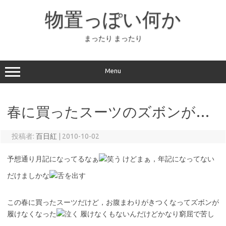
コ
ン
物置っぽい何か
テ
ン
ツ
へ
まったり まったり
ス
キ
ッ
プ
Menu
春に買ったスーツのズボンが…
投稿者:
百日紅
|
2010-10-02
予想通り月記になってるなぁ
けどまぁ，年記になってない
だけましかな
この春に買ったスーツだけど，お腹まわりがきつくなってズボンが
履けなくなった
履けなくもないんだけどかなり窮屈で苦し