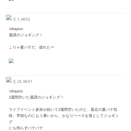
土 1, 06:52
​:ohayoo:​
週課のジョギング！
こりゃ夏バテだ、疲れたー
土 25, 06:51
​:ohayoo:​
2週間空いた週課のジョギング！
ライブイベント参加が続いて2週間空いたのと、最近の夏バテ気
味、早朝なのにもう暑いから、かなりペースを落としてジョギン
グ
にも拘らずバテバテ