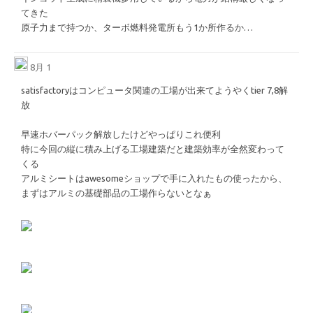
てきた
原子力まで持つか、ターボ燃料発電所もう1か所作るか…
8月 1
satisfactoryはコンピュータ関連の工場が出来てようやくtier 7,8解
放
早速ホバーパック解放したけどやっぱりこれ便利
特に今回の縦に積み上げる工場建築だと建築効率が全然変わって
くる
アルミシートはawesomeショップで手に入れたもの使ったから、
まずはアルミの基礎部品の工場作らないとなぁ