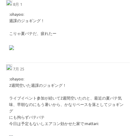
8月 1
​:ohayoo:​
週課のジョギング！
こりゃ夏バテだ、疲れたー
7月 25
​:ohayoo:​
2週間空いた週課のジョギング！
ライブイベント参加が続いて2週間空いたのと、最近の夏バテ気
味、早朝なのにもう暑いから、かなりペースを落としてジョギン
グ
にも拘らずバテバテ
今日は予定もないしエアコン効かせた家で
​:mattari:​