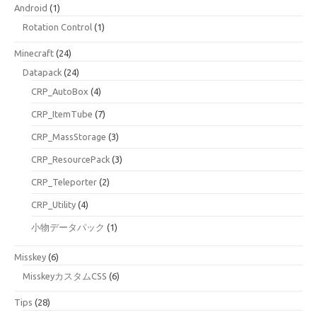
Android
(1)
Rotation Control
(1)
Minecraft
(24)
Datapack
(24)
CRP_AutoBox
(4)
CRP_ItemTube
(7)
CRP_MassStorage
(3)
CRP_ResourcePack
(3)
CRP_Teleporter
(2)
CRP_Utility
(4)
小物データパック
(1)
Misskey
(6)
MisskeyカスタムCSS
(6)
Tips
(28)