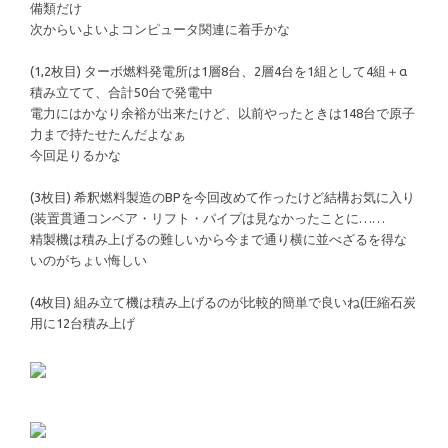
備類だけ
次からいよいよコンピュータ関連に着手かな
(1,2枚目) ターボ燃料発電所は1層8台、2層4台を1組として4組＋α
積み立てて、合計50台で発電中
電力にはかなり余裕が出来たけど、以前やったときは148台で原子
力まで持たせたんだよなぁ
今回足りるかな
(3枚目) 希釈燃料製造のBPを今回改めて作ったけど結構お気に入り
(装置貫通コンベア・リフト・パイプは見なかったことに……
精製機は積み上げるの難しいから今まで通り横に並べざるを得な
いのがちょい悔しい
(4枚目) 組み立て機は積み上げるのが比較的簡単で良いね(圧縮石炭
用に12台積み上げ