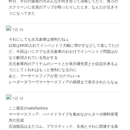
昨日、今日の最後の方みんなが向き合って演奏してたり、後ろの
スクリーンに全員のアップが映ったりしたとき、なんだか泣きそ
うになってきた
7月 19
それにしても次元倉庫は便利だねぇ
以前はMOD入れてインベントリ大幅に増やすなどして楽してたけ
ど、今回はバニラでも次元倉庫のおかげでインベントリ問題はか
なり解消されている気がする
次元倉庫内のアイテムのソートとか表示優先度とか設定出来るよ
うにしてくれればもっと便利になるのに
あと、マーサースフィアが見つけづらいｗ
レーダータワーでマーサースフィアの座標まで表示されたらなぁ
7月 19
ここ最近のsatisfactory
マーサースフィア、ハードドライブを集めながらターボ燃料発電
所の完成
石油製品はまだゴム、プラスティック、生地とそれに関連する装