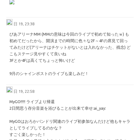
日 19, 23:38
ぴあアリーナMM (MMの意味は今回のライブで初めて知ったｗ) も
初めてだったから、開演までの時間に色々な2F～4Fの席見て回っ
てみたけど(アリーナはチケットがないとは入れなかった、残念) ど
こもステージ見やすくて良いね
3Fとか4Fは高くてちょっと怖いけど
9月のシャインポストのライブも楽しみだ！
日 19, 22:58
MyGO!!!!! ライブより帰還
2日間思う存分音楽を浴びることが出来て幸せ
​:ai_yay:​
MyGOはおろかバンドリ関連のライブ初参加なんだけど他もキャラ
としてライブしてるのかな？
すごく楽しかった！