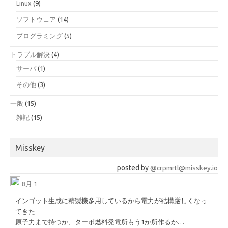
Linux
(9)
ソフトウェア
(14)
プログラミング
(5)
トラブル解決
(4)
サーバ
(1)
その他
(3)
一般
(15)
雑記
(15)
Misskey
posted by
@crpmrtl@misskey.io
8月 1
インゴット生成に精製機多用しているから電力が結構厳しくなっ
てきた
原子力まで持つか、ターボ燃料発電所もう1か所作るか…