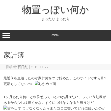
コ
ン
物置っぽい何か
テ
ン
ツ
へ
まったり まったり
ス
キ
ッ
プ
Menu
家計簿
投稿者:
百日紅
|
2010-11-22
最近何を血迷ったのか家計簿をつけ始めた。このサイトですら月1
更新もしてないのに
1ヶ月あたり何にどれ位使っているのか調べたい、っていう動機が
あるから少しは続くかな。すぐにつけなくなると思うけど
つけなくなったらまたココに書いてどれ位続いたのか